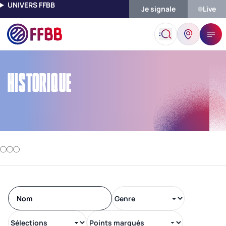
UNIVERS FFBB
Je signale
Live
Accueil
Historique
HISTORIQUE