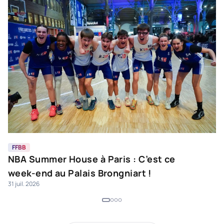
FFBB
F
NBA Summer House à Paris : C’est ce
L
week-end au Palais Brongniart !
H
31 juil. 2026
28 