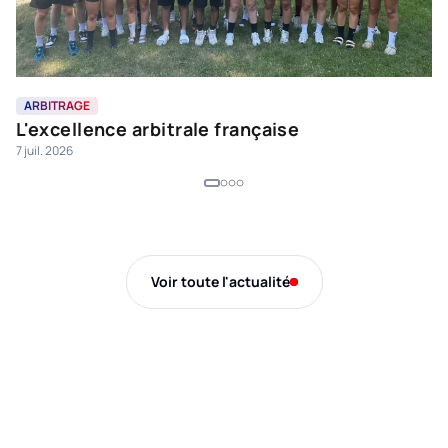
ARBITRAGE
F
L'excellence arbitrale française
D
7 juil. 2026
p
28
f
Voir toute l'actualité