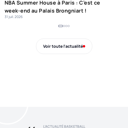
NBA Summer House à Paris : C’est ce
L
week-end au Palais Brongniart !
H
31 juil. 2026
28 
Voir toute l'actualité
L’ACTUALITÉ BASKETBALL