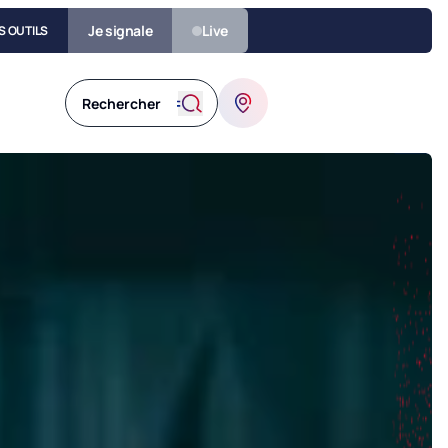
Je signale
Live
S OUTILS