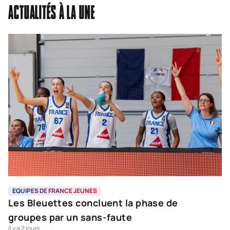
ACTUALITÉS À LA UNE
EQUIPES DE FRANCE JEUNES
E
Les Bleuettes concluent la phase de
L
groupes par un sans-faute
p
Il y a 2 jours
Il 