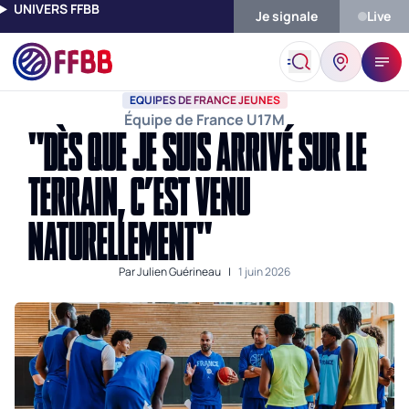
UNIVERS FFBB
Je signale
Live
Accueil
Actualités
Equipes De France Jeunes
"Dès Que Je Su
EQUIPES DE FRANCE JEUNES
Équipe de France U17M
"DÈS QUE JE SUIS ARRIVÉ SUR LE
TERRAIN, C’EST VENU
NATURELLEMENT"
Par
Julien Guérineau
|
1 juin 2026